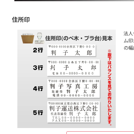
住所印
法人
ム印
の幅