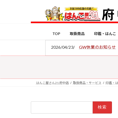
コ
ナ
ン
ビ
テ
ゲ
ン
ー
ツ
シ
TOP
取扱商品
印鑑・はんこ
へ
ョ
ス
ン
2026/04/23/
GW休業のお知らせ
キ
に
ッ
移
プ
動
はんこ屋さん21 府中店
取扱商品・サービス
印鑑・
検
索: