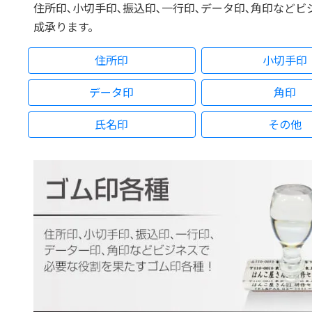
住所印､小切手印､振込印､一行印､データ印､角印など
成承ります。
住所印
小切手印
データ印
角印
氏名印
その他