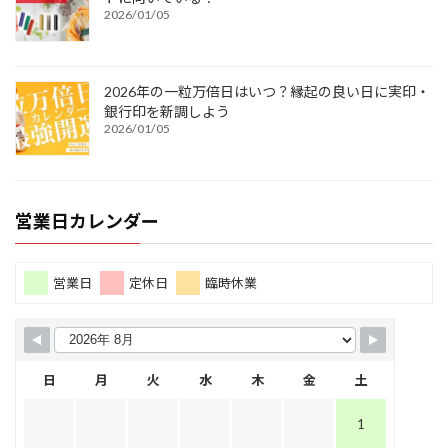
2026/01/05
2026年の一粒万倍日はいつ？縁起の良い日に実印・
銀行印を新調しよう
2026/01/05
営業日カレンダー
営業日
定休日
臨時休業
日
月
火
水
木
金
土
1