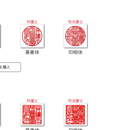
弁護士
司法書士
篆書体
印相体
』を購入
弁護士
司法書士