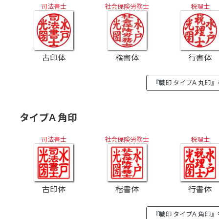
司法書士
社会保険労務士
税理士
古印体
楷書体
行書体
『職印 タイプA 丸印
タイプA 角印
司法書士
社会保険労務士
税理士
古印体
楷書体
行書体
『職印 タイプA 角印