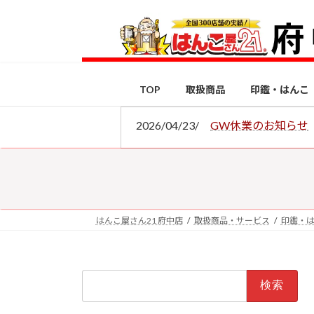
コ
ナ
ン
ビ
テ
ゲ
ン
ー
ツ
シ
TOP
取扱商品
印鑑・はんこ
へ
ョ
ス
ン
2026/04/23/
GW休業のお知らせ
キ
に
ッ
移
プ
動
はんこ屋さん21 府中店
取扱商品・サービス
印鑑・
検
索: