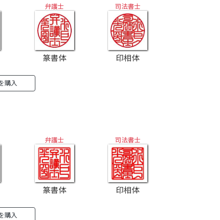
弁護士
司法書士
篆書体
印相体
』を購入
弁護士
司法書士
篆書体
印相体
』を購入