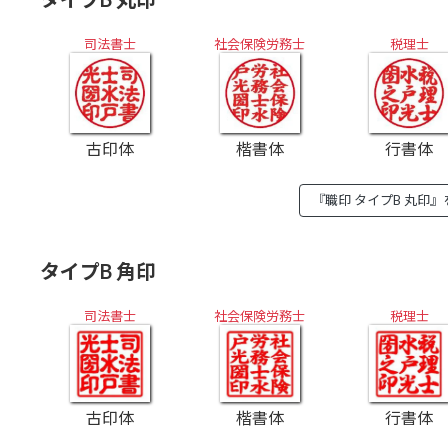
司法書士
社会保険労務士
税理士
古印体
楷書体
行書体
『職印 タイプB 丸印
タイプB 角印
司法書士
社会保険労務士
税理士
古印体
行書体
楷書体