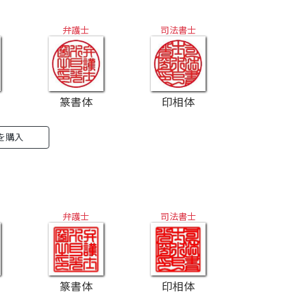
弁護士
司法書士
篆書体
印相体
』を購入
弁護士
司法書士
篆書体
印相体