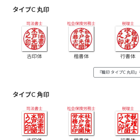
タイプC 丸印
司法書士
社会保険労務士
税理士
古印体
楷書体
行書体
『職印 タイプC 丸印
タイプC 角印
司法書士
社会保険労務士
税理士